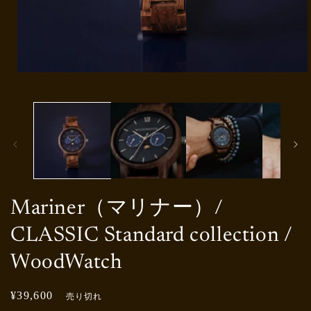
モ
ー
ダ
ル
で
メ
デ
ィ
ア
(1)
を
Mariner（マリナー）/
開
く
CLASSIC Standard collection /
WoodWatch
通
¥39,600
売り切れ