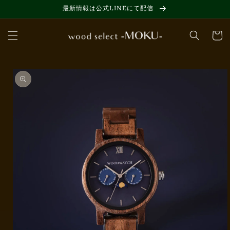
コンテ
最新情報は公式LINEにて配信
ンツに
進む
カ
ー
ト
商品情
報にス
キップ