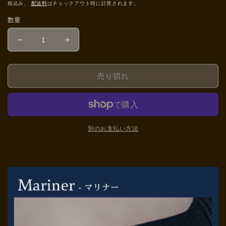
常
税込み。
配送料
はチェックアウト時に計算されます。
価
数量
格
Mariner（マ
Mariner（マ
リ
リ
ナ
ナ
売り切れ
ー）/
ー）/
CLASSIC
CLASSIC
Standard
Standard
collection
collection
/
/
別のお支払い方法
WoodWatch
WoodWatch
の
の
数
数
量
量
を
を
減
増
ら
や
す
す