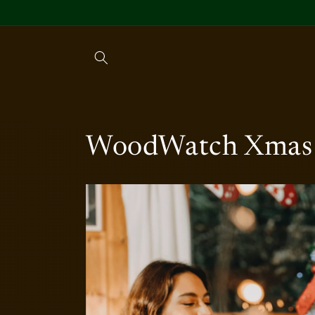
コンテ
ンツに
進む
コ
WoodWatch Xmas
レ
ク
シ
ョ