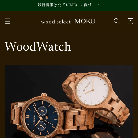
コンテ
最新情報は公式LINEにて配信
ンツに
進む
カ
ー
ト
WoodWatch